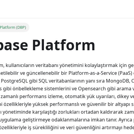
Platform (DBP)
base Platform
 kullanıcıların veritabanı yönetimini kolaylaştırmak için geli
netilebilir ve güncellenebilir bir Platform-as-a-Service (Paa
PostgreSQL gibi SQL veritabanlarının yanı sıra MongoDB,
s gibi önbellekleme sistemlerini ve Opensearch gibi arama v
 zamanlı performans izleme, otomatik yük uyarıları, dikey v
 özellikleriyle yüksek performanslı ve güvenilir bir altyapı s
 yönetiminde karşılaştığı zorlukları ortadan kaldırarak za
, uygulama geliştirmeye odaklanmalarına imkan tanır. Ayrıc
ellikleriyle iş sürekliliğini ve veri güvenliğini artırmayı hede