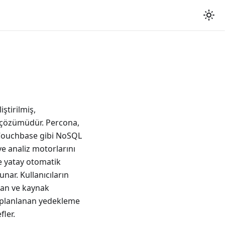
ştirilmiş,
S) çözümüdür. Percona,
 Couchbase gibi NoSQL
e analiz motorlarını
e yatay otomatik
unar. Kullanıcıların
man ve kaynak
a planlanan yedekleme
fler.