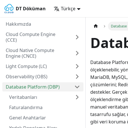
DT Döküman
Türkçe
Hakkımızda
Database 
Cloud Compute Engine
Data
(CCE)
Cloud Native Compute
Engine (CNCE)
Database Platform,
Light Compute (LC)
ölçeklenebilir, yö
Observability (OBS)
MariaDB, MySQL, 
çözümlerini; Redi
Database Platform (DBP)
destekler. Gerçek
Veritabanları
ölçeklendirme gibi
manuel veritabanı
Faturalandırma
tasarrufu sağlar
Genel Anahtarlar
gibi veri koruma öz