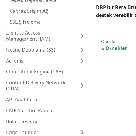
Yedek Depolama Alanı
DBP bir Beta ürü
Çapraz Erişim Ağı
destek verebiliri
SSL Şifreleme
Identity Access
Management (IAM)
Önceki
Örnekler
Nesne Depolama (S3)
Acronis
Cloud Audit Engine (CAE)
Content Delivery Network
(CDN)
API Anahtarları
CMP Yönetim Paneli
Bulut Desteği
Edge Thunder